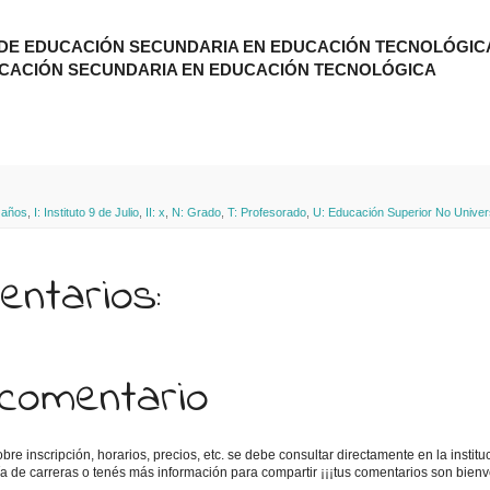
DE EDUCACIÓN SECUNDARIA EN EDUCACIÓN TECNOLÓGIC
UCACIÓN SECUNDARIA EN EDUCACIÓN TECNOLÓGICA
 años
,
I: Instituto 9 de Julio
,
II: x
,
N: Grado
,
T: Profesorado
,
U: Educación Superior No Univers
ntarios:
 comentario
e inscripción, horarios, precios, etc. se debe consultar directamente en la instituc
uía de carreras o tenés más información para compartir ¡¡¡tus comentarios son bienv