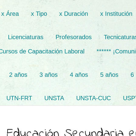
x Área
x Tipo
x Duración
x Institución
Licenciaturas
Profesorados
Tecnicatura
Cursos de Capacitación Laboral
****** ¡Comuni
2 años
3 años
4 años
5 años
6
UTN-FRT
UNSTA
UNSTA-CUC
USP
e Educación Secundaria e