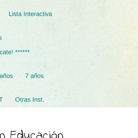
Lista Interactiva
s
cate! ******
 años
7 años
T
Otras Inst.
n Educación