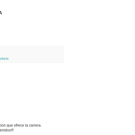
A
itaria
ion que ofrece la carrera.
enidos!!!