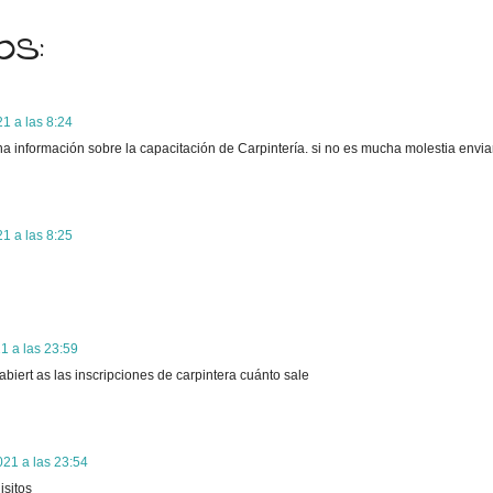
os:
21 a las 8:24
a información sobre la capacitación de Carpintería. si no es mucha molestia envi
21 a las 8:25
1 a las 23:59
abiert as las inscripciones de carpintera cuánto sale
021 a las 23:54
isitos