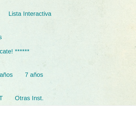
Lista Interactiva
s
cate! ******
 años
7 años
T
Otras Inst.