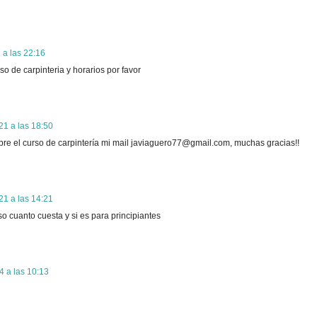
 a las 22:16
o de carpinteria y horarios por favor
1 a las 18:50
bre el curso de carpintería mi mail javiaguero77@gmail.com, muchas gracias!!
1 a las 14:21
so cuanto cuesta y si es para principiantes
 a las 10:13