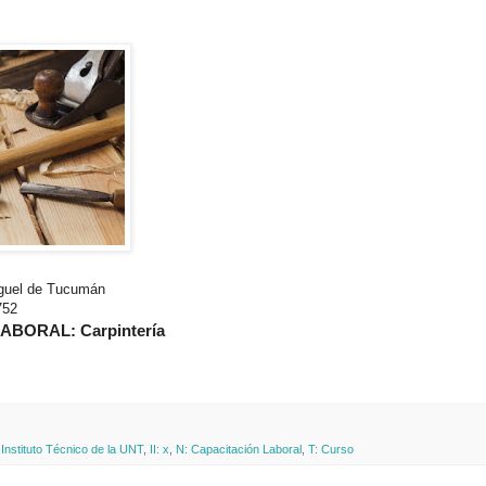
iguel de Tucumán
752
BORAL: Carpintería
: Instituto Técnico de la UNT
,
II: x
,
N: Capacitación Laboral
,
T: Curso