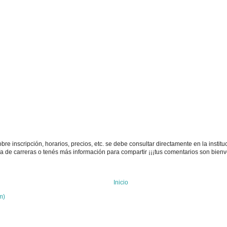
e inscripción, horarios, precios, etc. se debe consultar directamente en la instituc
uía de carreras o tenés más información para compartir ¡¡¡tus comentarios son bienv
Inicio
m)