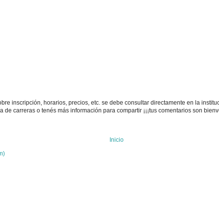
e inscripción, horarios, precios, etc. se debe consultar directamente en la instituc
uía de carreras o tenés más información para compartir ¡¡¡tus comentarios son bienv
Inicio
m)