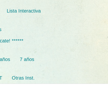
Lista Interactiva
s
cate! ******
 años
7 años
T
Otras Inst.