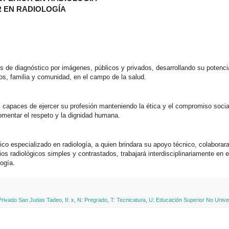
R EN RADIOLOGÍA
de diagnóstico por imágenes, públicos y privados, desarrollando su potencial
os, familia y comunidad, en el campo de la salud.
s capaces de ejercer su profesión manteniendo la ética y el compromiso socia
fomentar el respeto y la dignidad humana.
co especializado en radiología, a quien brindara su apoyo técnico, colaborar
ios radiológicos simples y contrastados, trabajará interdisciplinariamente en 
logía.
o Privado San Judas Tadeo
,
II: x
,
N: Pregrado
,
T: Tecnicatura
,
U: Educación Superior No Univer